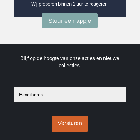
Wij proberen binnen 1 uur te reageren.
Stuur een appje
Blijf op de hoogte van onze acties en nieuwe
collecties.
E
-
m
a
i
l
a
Versturen
d
r
e