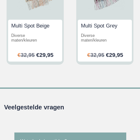
Multi Spot Beige
Multi Spot Grey
Diverse
Diverse
maten/kleuren
maten/kleuren
ijke
ge
Oorspronkelijke
Huidige
Oorspronkeli
Huidi
€
32,95
€
29,95
€
32,95
€
29,95
prijs
prijs
prijs
prijs
was:
is:
was:
is:
.
€32,95.
€29,95.
€32,95.
€29,95
Veelgestelde vragen