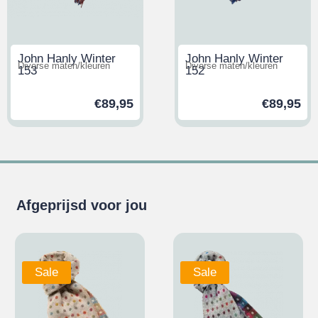
John Hanly Winter
John Hanly Winter
Diverse maten/kleuren
Diverse maten/kleuren
153
152
€
89,95
€
89,95
Afgeprijsd voor jou
Sale
Sale