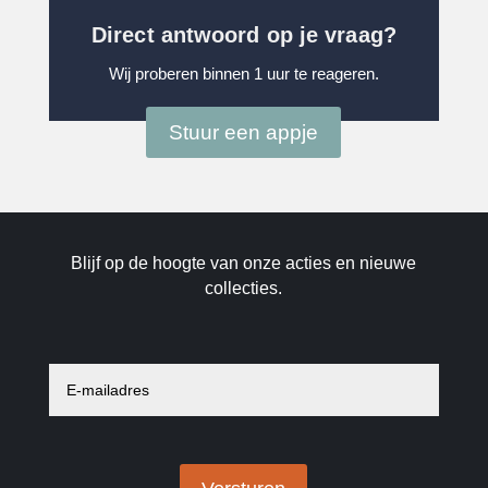
Direct antwoord op je vraag?
Wij proberen binnen 1 uur te reageren.
Stuur een appje
Blijf op de hoogte van onze acties en nieuwe
collecties.
E
-
m
a
i
l
a