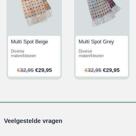
Multi Spot Beige
Multi Spot Grey
Diverse
Diverse
maten/kleuren
maten/kleuren
ijke
ge
Oorspronkelijke
Huidige
Oorspronkeli
Huidi
€
32,95
€
29,95
€
32,95
€
29,95
prijs
prijs
prijs
prijs
was:
is:
was:
is:
.
€32,95.
€29,95.
€32,95.
€29,95
Veelgestelde vragen