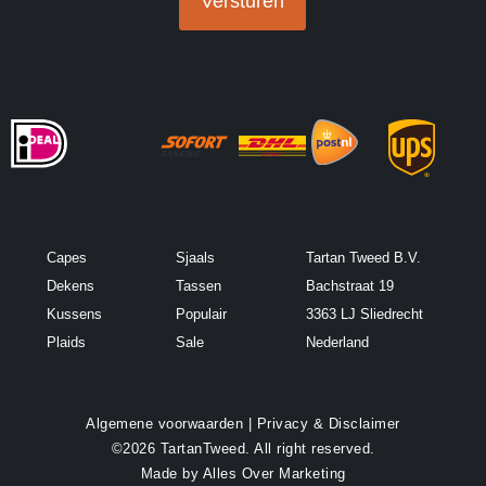
Versturen
d
r
e
s
*
Capes
Sjaals
Tartan Tweed B.V.
Dekens
Tassen
Bachstraat 19
Kussens
Populair
3363 LJ Sliedrecht
Plaids
Sale
Nederland
Algemene voorwaarden
|
Privacy & Disclaimer
©2026 TartanTweed. All right reserved.
Made by
Alles Over Marketing