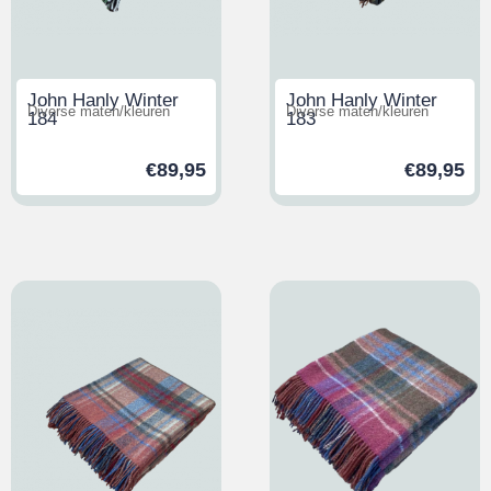
John Hanly Winter
John Hanly Winter
Diverse maten/kleuren
Diverse maten/kleuren
184
183
€
89,95
€
89,95