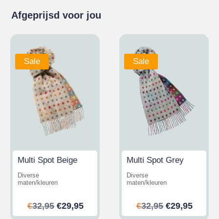
Afgeprijsd voor jou
Sale
Sale
Multi Spot Beige
Multi Spot Grey
Diverse
Diverse
maten/kleuren
maten/kleuren
ijke
ge
Oorspronkelijke
Huidige
Oorspronkeli
Huidi
€
32,95
€
29,95
€
32,95
€
29,95
prijs
prijs
prijs
prijs