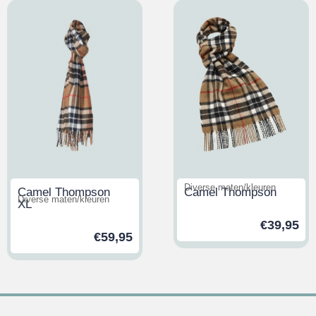
Diverse maten/kleuren
Camel Thompson
Camel Thompson
Diverse maten/kleuren
XL
€
39,95
€
59,95