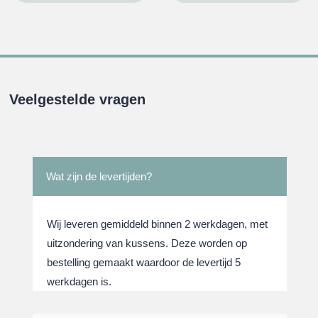
was:
is:
was:
is:
.
€32,95.
€29,95.
€32,95.
€29,95
Veelgestelde vragen
Wat zijn de levertijden?
Wij leveren gemiddeld binnen 2 werkdagen, met
uitzondering van kussens. Deze worden op
bestelling gemaakt waardoor de levertijd 5
werkdagen is.