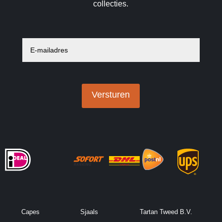
collecties.
E
-
m
a
i
l
a
Versturen
d
r
e
s
*
Capes
Sjaals
Tartan Tweed B.V.