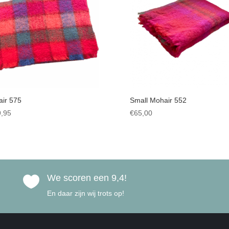
ir 575
Small Mohair 552
,95
€
65,00
We scoren een 9,4!

En daar zijn wij trots op!