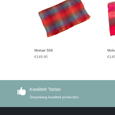
Mohair 556
Moha
€
149,95
€
149
Kwaliteit Tartan

Simpelweg kwaliteit producten.