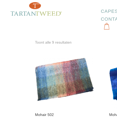
CAPE
Home
>
Producten getagged “Mohair”
CONT
Mohair
Toont alle 9 resultaten
Mohair 502
Moha