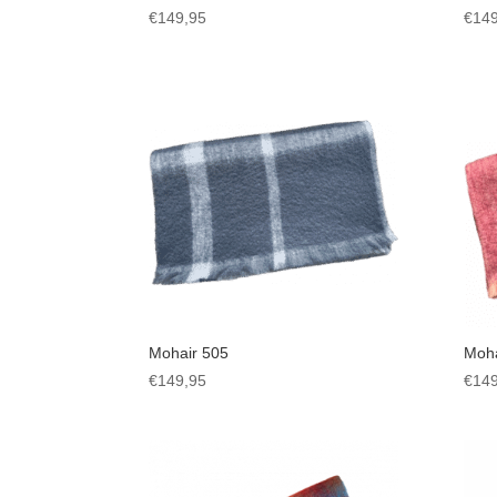
€
149,95
€
149
Mohair 505
Moha
€
149,95
€
149