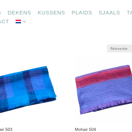
S
DEKENS
KUSSENS
PLAIDS
SJAALS
T
ACT
ir 503
Mohair 504