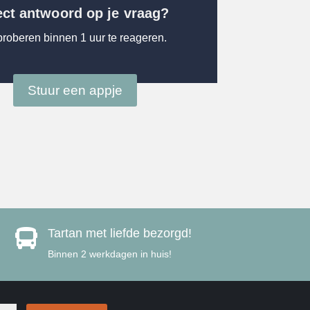
ect antwoord op je vraag?
proberen binnen 1 uur te reageren.
Stuur een appje
Tartan met liefde bezorgd!

Binnen 2 werkdagen in huis!