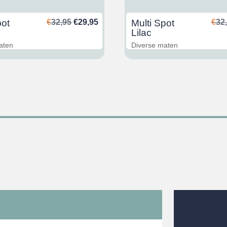
Oorspronkelijke
Huidige
pot
€
32,95
€
29,95
Multi Spot
€
32
prijs
prijs
Lilac
was:
is:
aten
Diverse maten
€32,95.
€29,95.