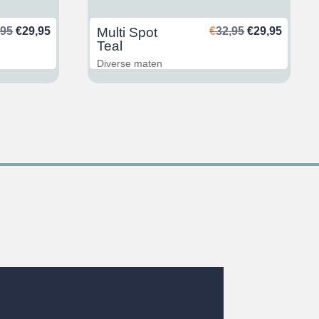
Oorspronkelijke
Huidige
Oorspronkeli
Huidig
,95
€
29,95
Multi Spot
€
32,95
€
29,95
prijs
prijs
prijs
prijs
Teal
was:
is:
was:
is:
Diverse maten
€32,95.
€29,95.
€32,95.
€29,95