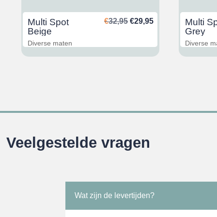
nkelijke
uidige
Oorspronkelijke
Huidige
Multi Spot
€
32,95
€
29,95
Multi S
rijs
prijs
prijs
Beige
Grey
s:
was:
is:
Diverse maten
Diverse m
29,95.
€32,95.
€29,95.
Veelgestelde vragen
Wat zijn de levertijden?