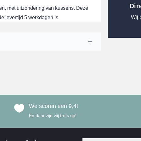
Dir
en, met uitzondering van kussens. Deze
Wij 
 levertijd 5 werkdagen is.
We scoren een 9,4!

En daar zijn wij trots op!