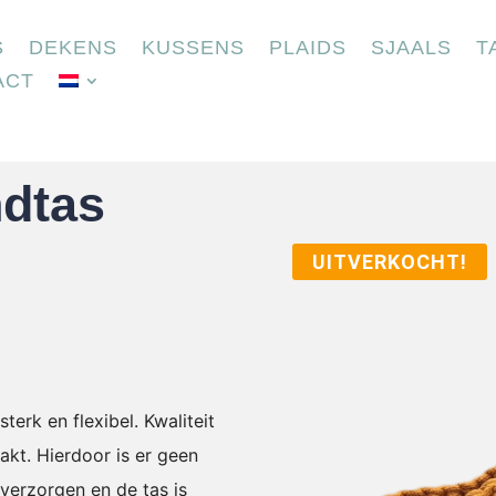
S
DEKENS
KUSSENS
PLAIDS
SJAALS
T
ACT
dtas
UITVERKOCHT!
rk en flexibel. Kwaliteit
kt. Hierdoor is er geen
verzorgen en de tas is