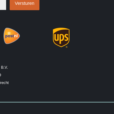
Versturen
 B.V.
9
drecht