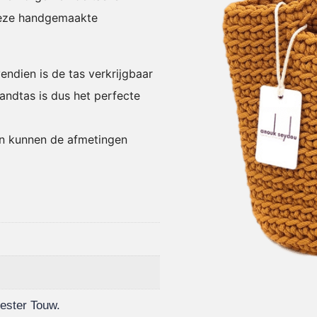
eze h
andgemaakte
ndien is de tas verkrijgbaar
andtas is dus het perfecte
n kunnen de afmetingen
ester Touw.