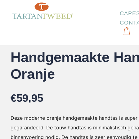
CAPE
CONT
Start
/
Tassen
/
Handgemaakte Handtas Oranje
Handgemaakte Han
Oranje
€
59,95
Deze moderne oranje handgemaakte handtas is super ste
gegarandeerd. De touw handtas is minimalistisch gehaa
binnenvoering nodig. De handtas is zeer eenvoudig te 