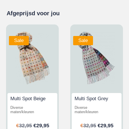
Afgeprijsd voor jou
Sale
Sale
Multi Spot Beige
Multi Spot Grey
Diverse
Diverse
maten/kleuren
maten/kleuren
ijke
ge
Oorspronkelijke
Huidige
Oorspronkeli
Huidi
€
32,95
€
29,95
€
32,95
€
29,95