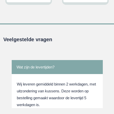
prijs
prijs
prijs
prijs
was:
is:
was:
is:
.
€32,95.
€29,95.
€32,95.
€29,95
Veelgestelde vragen
Wat zijn de levertijden?
Wij leveren gemiddeld binnen 2 werkdagen, met
uitzondering van kussens. Deze worden op
bestelling gemaakt waardoor de levertijd 5
werkdagen is.