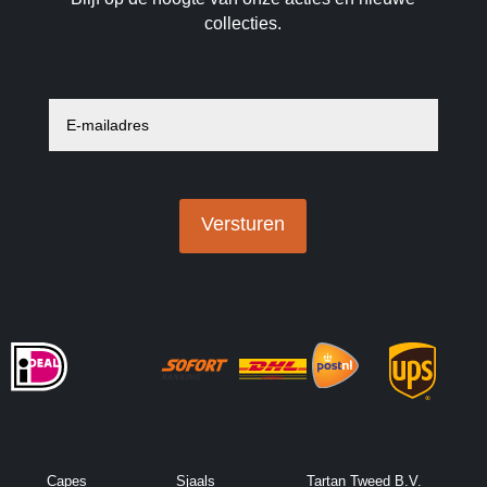
collecties.
E
-
m
a
i
l
a
Versturen
d
r
e
s
*
Capes
Sjaals
Tartan Tweed B.V.