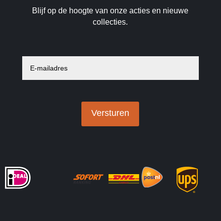
Blijf op de hoogte van onze acties en nieuwe
collecties.
E
-
m
a
i
l
a
Versturen
d
r
e
s
*