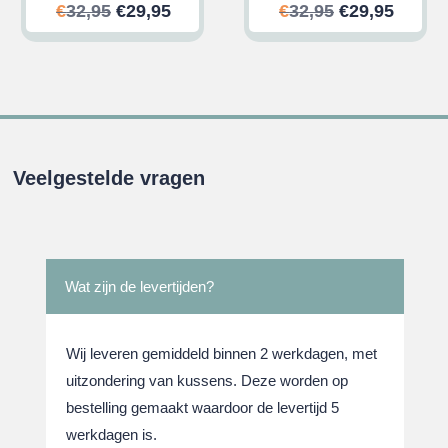
ijke
ge
Oorspronkelijke
Huidige
Oorspronkeli
Huidi
€
32,95
€
29,95
€
32,95
€
29,95
prijs
prijs
prijs
prijs
was:
is:
was:
is:
.
€32,95.
€29,95.
€32,95.
€29,95
Veelgestelde vragen
Wat zijn de levertijden?
Wij leveren gemiddeld binnen 2 werkdagen, met
uitzondering van kussens. Deze worden op
bestelling gemaakt waardoor de levertijd 5
werkdagen is.