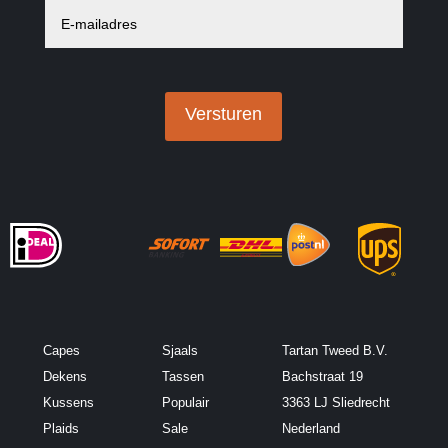
-
m
a
i
l
a
Versturen
d
r
e
s
*
Capes
Sjaals
Tartan Tweed B.V.
Dekens
Tassen
Bachstraat 19
Kussens
Populair
3363 LJ Sliedrecht
Plaids
Sale
Nederland