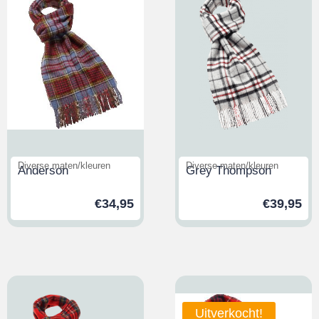
Diverse maten/kleuren
Diverse maten/kleuren
Anderson
Grey Thompson
€
34,95
€
39,95
Uitverkocht!