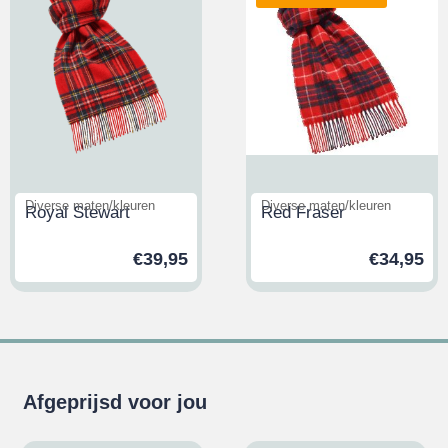
Diverse maten/kleuren
Diverse maten/kleuren
Royal Stewart
Red Fraser
€
39,95
€
34,95
Afgeprijsd voor jou