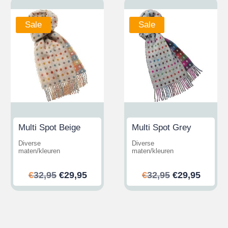
Sale
Sale
Multi Spot Beige
Multi Spot Grey
Diverse
Diverse
maten/kleuren
maten/kleuren
ijke
ge
Oorspronkelijke
Huidige
Oorspronkeli
Huidi
€
32,95
€
29,95
€
32,95
€
29,95
prijs
prijs
prijs
prijs
was:
is:
was:
is:
.
€32,95.
€29,95.
€32,95.
€29,95