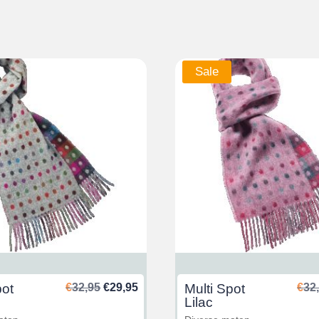
Sale
Oorspronkelijke
Huidige
pot
€
32,95
€
29,95
Multi Spot
€
32
prijs
prijs
Lilac
was:
is: