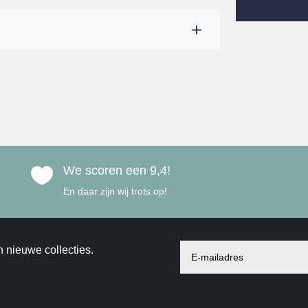
We scoren een 9,4!

En daar zijn wij trots op!
n nieuwe collecties.