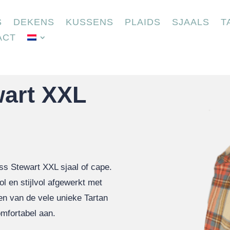
S
DEKENS
KUSSENS
PLAIDS
SJAALS
T
ACT
wart XXL
ss Stewart XXL sjaal of cape.
en stijlvol afgewerkt met
en van de vele unieke Tartan
omfortabel aan.