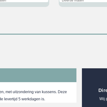
aten
Diverse maten
€32,95.
€29,95.
Dir
en, met uitzondering van kussens. Deze
Wij 
 levertijd 5 werkdagen is.