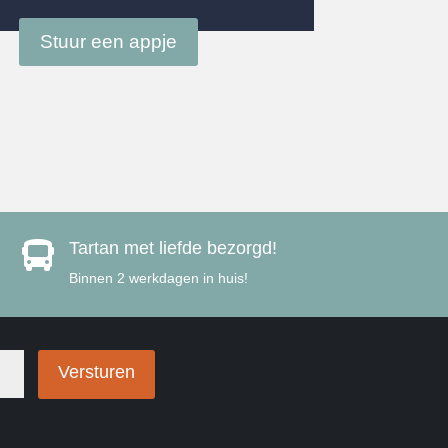
Stuur een appje
Tartan met liefde bezorgd!

Binnen 2 werkdagen in huis!
Versturen