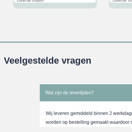
Diverse maten
Diverse m
29,95.
€32,95.
€29,95.
Veelgestelde vragen
Wat zijn de levertijden?
Wij leveren gemiddeld binnen 2 werkdag
worden op bestelling gemaakt waardoor de