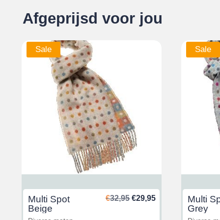
Afgeprijsd voor jou
Sale
Sale
nkelijke
uidige
Oorspronkelijke
Huidige
Multi Spot
€
32,95
€
29,95
Multi S
rijs
prijs
prijs
Beige
Grey
s:
was:
is: