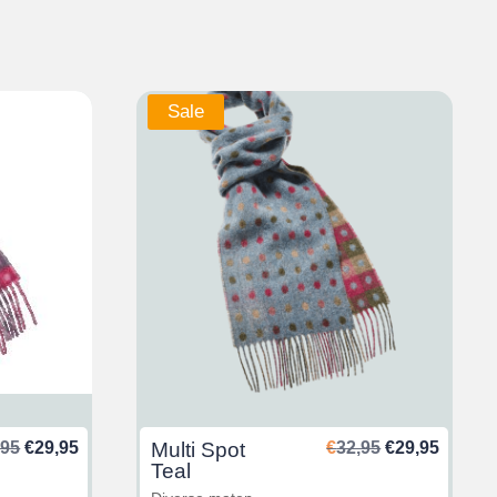
Sale
Oorspronkelijke
Huidige
Oorspronkeli
Huidig
,95
€
29,95
Multi Spot
€
32,95
€
29,95
prijs
prijs
prijs
prijs
Teal
was:
is:
was:
is: