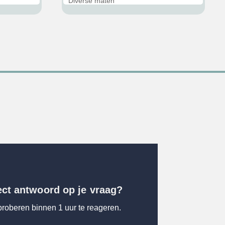
Diverse maten
€32,95.
€29,95.
€32,95.
€29,95
ect antwoord op je vraag?
proberen binnen 1 uur te reageren.