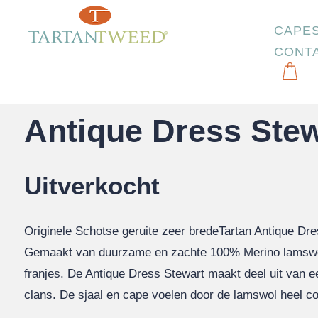
CAPE
CONT
Start
/
Sjaals
/
Antique Dress Stewart XXL
Antique Dress Ste
Uitverkocht
Originele Schotse geruite zeer bredeTartan Antique Dre
Gemaakt van duurzame en zachte 100% Merino lamswol 
franjes. De Antique Dress Stewart maakt deel uit van e
clans. De sjaal en cape voelen door de lamswol heel c