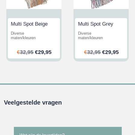
Multi Spot Beige
Multi Spot Grey
Diverse
Diverse
maten/kleuren
maten/kleuren
ijke
ge
Oorspronkelijke
Huidige
Oorspronkeli
Huidi
€
32,95
€
29,95
€
32,95
€
29,95
prijs
prijs
prijs
prijs
was:
is:
was:
is:
.
€32,95.
€29,95.
€32,95.
€29,95
Veelgestelde vragen