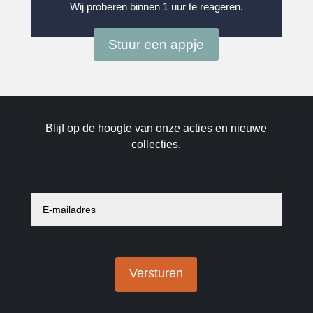
Wij proberen binnen 1 uur te reageren.
Stuur een appje
Blijf op de hoogte van onze acties en nieuwe
collecties.
E
-
m
a
i
l
a
Versturen
d
r
e