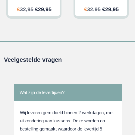
ijke
ge
Oorspronkelijke
Huidige
Oorspronkeli
Huidi
€
32,95
€
29,95
€
32,95
€
29,95
prijs
prijs
prijs
prijs
was:
is:
was:
is:
.
€32,95.
€29,95.
€32,95.
€29,95
Veelgestelde vragen
Wat zijn de levertijden?
Wij leveren gemiddeld binnen 2 werkdagen, met
uitzondering van kussens. Deze worden op
bestelling gemaakt waardoor de levertijd 5