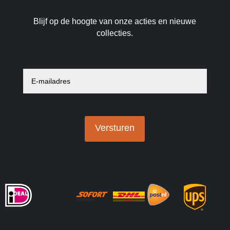
Blijf op de hoogte van onze acties en nieuwe
collecties.
E
-
m
a
i
l
a
Versturen
d
r
e
s
*