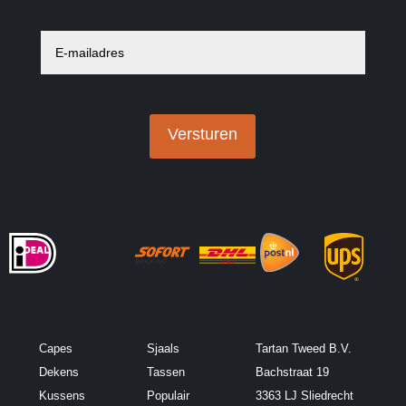
E
-
m
a
i
l
a
Versturen
d
r
e
s
*
Capes
Sjaals
Tartan Tweed B.V.
Dekens
Tassen
Bachstraat 19
Kussens
Populair
3363 LJ Sliedrecht