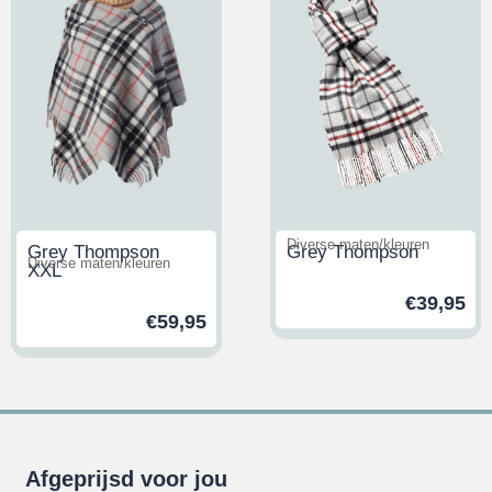
Diverse maten/kleuren
Grey Thompson
Grey Thompson
Diverse maten/kleuren
XXL
€
39,95
€
59,95
Afgeprijsd voor jou