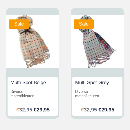
Sale
Sale
Multi Spot Beige
Multi Spot Grey
Diverse
Diverse
maten/kleuren
maten/kleuren
ijke
ge
Oorspronkelijke
Huidige
Oorspronkeli
Huidi
€
32,95
€
29,95
€
32,95
€
29,95
prijs
prijs
prijs
prijs
was:
is:
was:
is:
.
€32,95.
€29,95.
€32,95.
€29,95