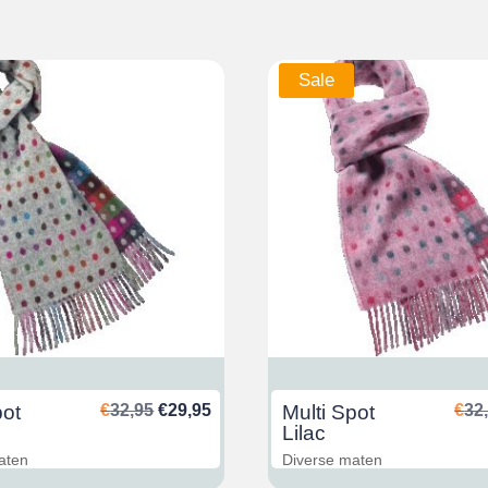
Sale
Oorspronkelijke
Huidige
pot
€
32,95
€
29,95
Multi Spot
€
32
prijs
prijs
Lilac
was:
is:
aten
Diverse maten
€32,95.
€29,95.