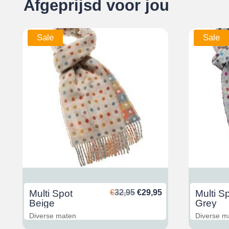
Afgeprijsd voor jou
Sale
Sale
nkelijke
uidige
Oorspronkelijke
Huidige
Multi Spot
€
32,95
€
29,95
Multi S
rijs
prijs
prijs
Beige
Grey
s:
was:
is:
Diverse maten
Diverse m
29,95.
€32,95.
€29,95.