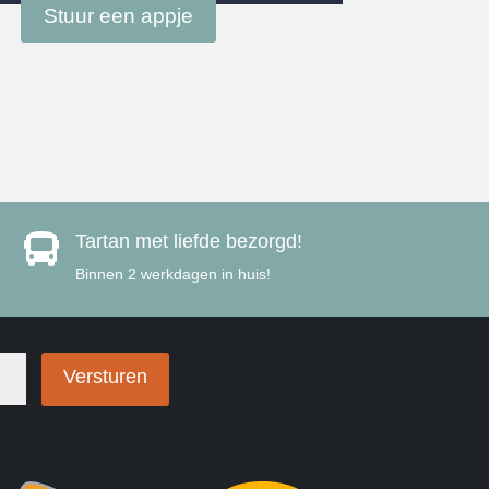
Stuur een appje
Tartan met liefde bezorgd!

Binnen 2 werkdagen in huis!
Versturen