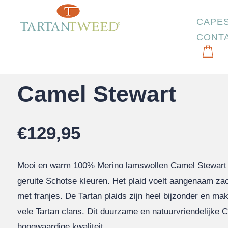
CAPE
CONT
Start
/
Plaids
/
Camel Stewart
Camel Stewart
€
129,95
Mooi en warm 100% Merino lamswollen Camel Stewart Ta
geruite Schotse kleuren. Het plaid voelt aangenaam za
met franjes. De Tartan plaids zijn heel bijzonder en ma
vele Tartan clans. Dit duurzame en natuurvriendelijke 
hoogwaardige kwaliteit.