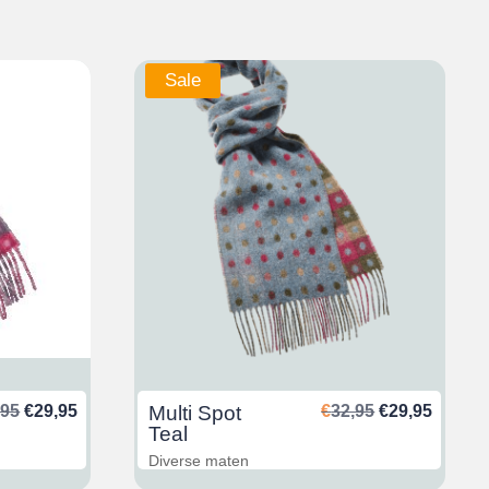
Sale
Oorspronkelijke
Huidige
Oorspronkeli
Huidig
,95
€
29,95
Multi Spot
€
32,95
€
29,95
prijs
prijs
prijs
prijs
Teal
was:
is:
was:
is:
Diverse maten
€32,95.
€29,95.
€32,95.
€29,95