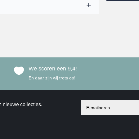
We scoren een 9,4!

En daar zijn wij trots op!
n nieuwe collecties.