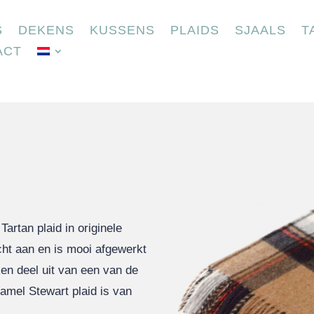
S
DEKENS
KUSSENS
PLAIDS
SJAALS
T
ACT
rtan plaid in originele
cht aan en is mooi afgewerkt
ken deel uit van een van de
Camel Stewart plaid is van