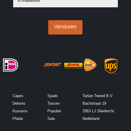
m
a
i
l
a
Versturen
d
r
e
s
*
Capes
Sjaals
Tartan Tweed B.V.
Dekens
Tassen
Bachstraat 19
Kussens
Populair
3363 LJ Sliedrecht
Plaids
Sale
Nederland