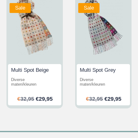
Sale
Sale
Multi Spot Beige
Multi Spot Grey
Diverse
Diverse
maten/kleuren
maten/kleuren
ijke
ge
Oorspronkelijke
Huidige
Oorspronkeli
Huidi
€
32,95
€
29,95
€
32,95
€
29,95
prijs
prijs
prijs
prijs
was:
is:
was:
is:
.
€32,95.
€29,95.
€32,95.
€29,95