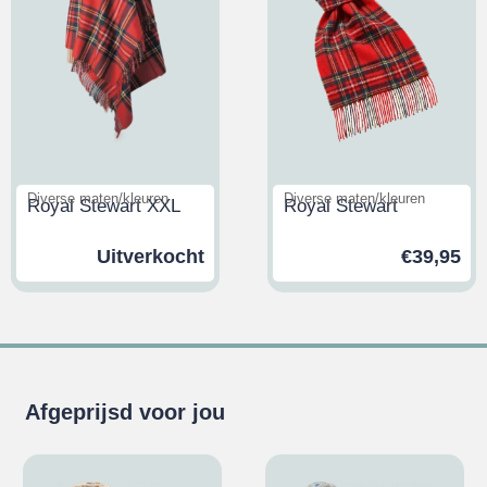
Diverse maten/kleuren
Diverse maten/kleuren
Royal Stewart XXL
Royal Stewart
Uitverkocht
€
39,95
Afgeprijsd voor jou