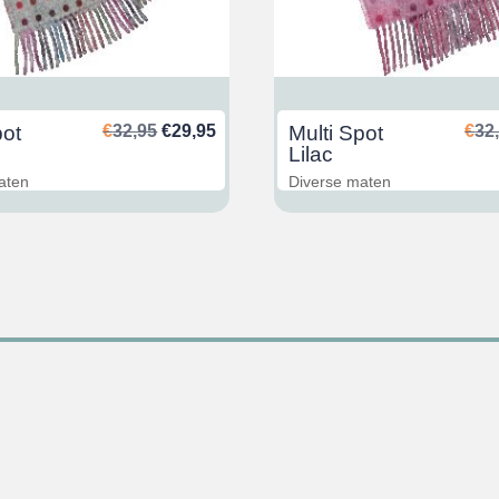
Oorspronkelijke
Huidige
pot
€
32,95
€
29,95
Multi Spot
€
32
prijs
prijs
Lilac
was:
is:
aten
Diverse maten
€32,95.
€29,95.