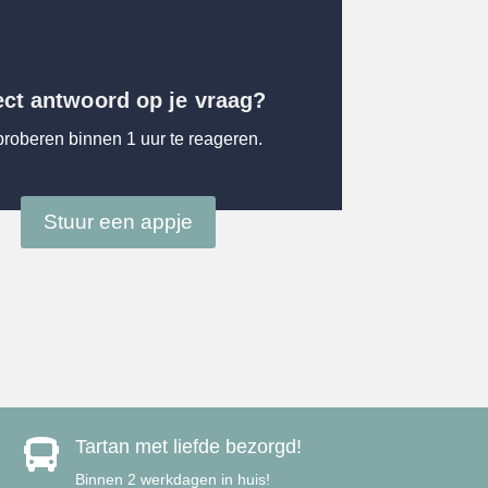
ect antwoord op je vraag?
proberen binnen 1 uur te reageren.
Stuur een appje
Tartan met liefde bezorgd!

Binnen 2 werkdagen in huis!