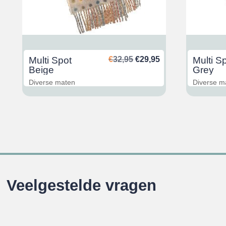
nkelijke
uidige
Oorspronkelijke
Huidige
Multi Spot
€
32,95
€
29,95
Multi S
rijs
prijs
prijs
Beige
Grey
s:
was:
is:
Diverse maten
Diverse m
29,95.
€32,95.
€29,95.
Veelgestelde vragen