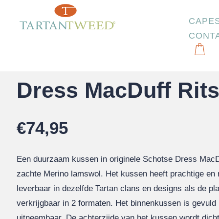
CAPE
CONT
Start
/
Kussens
/
Dress MacDuff Rits Groot
Dress MacDuff Rits
€
74,95
Een duurzaam kussen in originele Schotse Dress MacDu
zachte Merino lamswol. Het kussen heeft prachtige en n
leverbaar in dezelfde Tartan clans en designs als de pl
verkrijgbaar in 2 formaten. Het binnenkussen is gevuld 
uitneembaar. De achterzijde van het kussen wordt dic