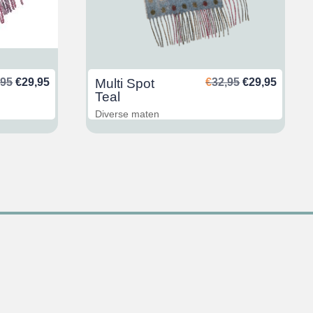
Oorspronkelijke
Huidige
Oorspronkeli
Huidig
,95
€
29,95
Multi Spot
€
32,95
€
29,95
prijs
prijs
prijs
prijs
Teal
was:
is:
was:
is:
Diverse maten
€32,95.
€29,95.
€32,95.
€29,95