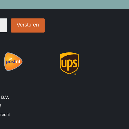
Versturen
 B.V.
9
drecht