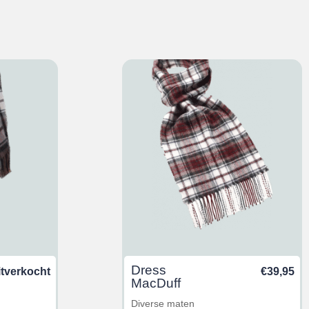
Dress
itverkocht
€
39,95
MacDuff
Diverse maten