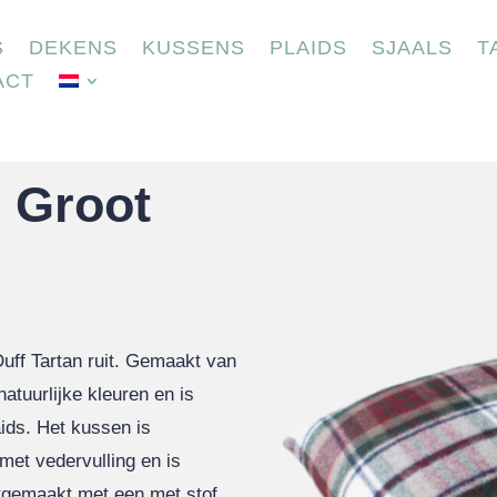
S
DEKENS
KUSSENS
PLAIDS
SJAALS
T
ACT
 Groot
ff Tartan ruit. Gemaakt van
atuurlijke kleuren en is
aids. Het kussen is
met vedervulling en is
htgemaakt met een met stof