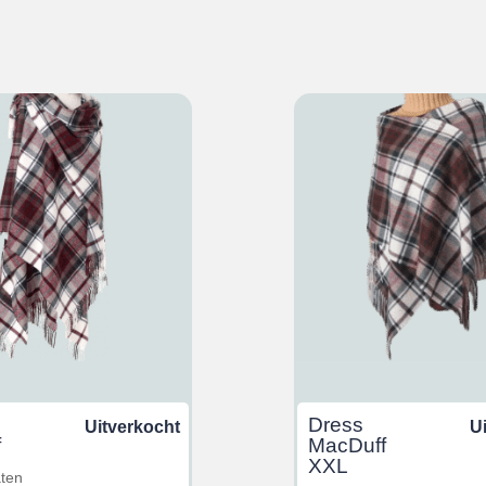
Dress
Uitverkocht
U
f
MacDuff
XXL
aten