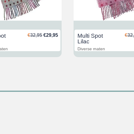
Oorspronkelijke
Huidige
pot
€
32,95
€
29,95
Multi Spot
€
32
prijs
prijs
Lilac
was:
is:
aten
Diverse maten
€32,95.
€29,95.