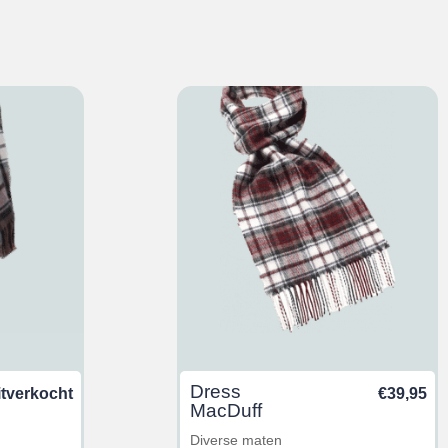
Dress
itverkocht
€
39,95
MacDuff
Diverse maten