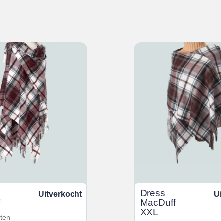
Dress
Uitverkocht
U
f
MacDuff
XXL
aten