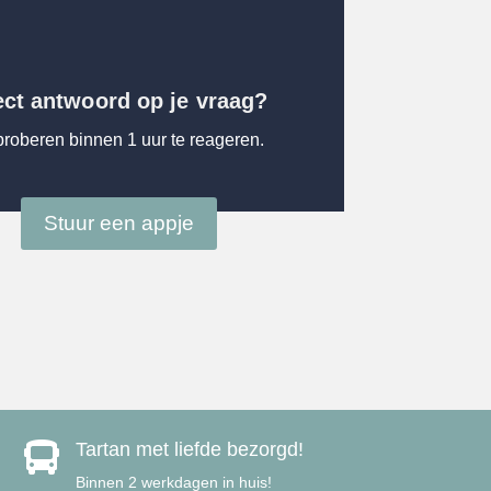
ect antwoord op je vraag?
proberen binnen 1 uur te reageren.
Stuur een appje
Tartan met liefde bezorgd!

Binnen 2 werkdagen in huis!