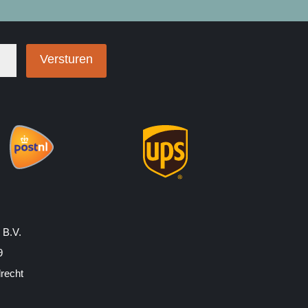
Versturen
 B.V.
9
drecht