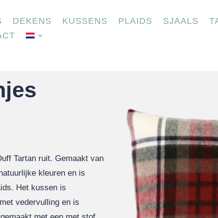
S
DEKENS
KUSSENS
PLAIDS
SJAALS
T
ACT
njes
ff Tartan ruit. Gemaakt van
atuurlijke kleuren en is
aids. Het kussen is
met vedervulling en is
htgemaakt met een met stof