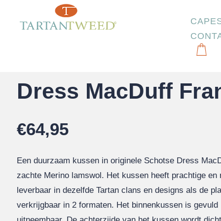
CAPE
CONT
Start
/
Kussens
/
Dress MacDuff Franjes
Dress MacDuff Fra
€
64,95
Een duurzaam kussen in originele Schotse Dress MacDu
zachte Merino lamswol. Het kussen heeft prachtige en n
leverbaar in dezelfde Tartan clans en designs als de pl
verkrijgbaar in 2 formaten. Het binnenkussen is gevuld 
uitneembaar. De achterzijde van het kussen wordt dic