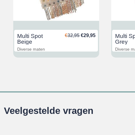
nkelijke
uidige
Oorspronkelijke
Huidige
Multi Spot
€
32,95
€
29,95
Multi S
rijs
prijs
prijs
Beige
Grey
s:
was:
is:
Diverse maten
Diverse m
29,95.
€32,95.
€29,95.
Veelgestelde vragen