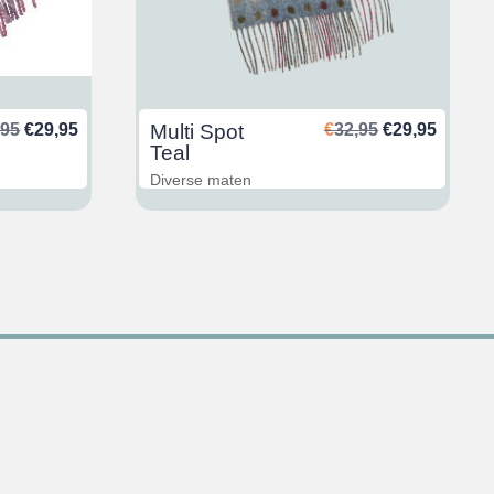
Oorspronkelijke
Huidige
Oorspronkeli
Huidig
,95
€
29,95
Multi Spot
€
32,95
€
29,95
prijs
prijs
prijs
prijs
Teal
was:
is:
was:
is:
Diverse maten
€32,95.
€29,95.
€32,95.
€29,95