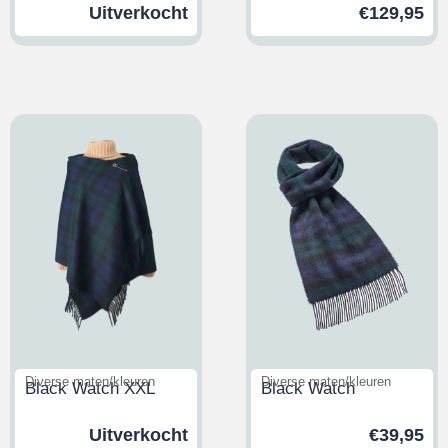
Uitverkocht
€
129,95
Diverse maten/kleuren
Diverse maten/kleuren
Black Watch XXL
Black Watch
Uitverkocht
€
39,95