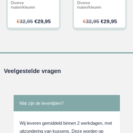
Diverse
Diverse
maten/kleuren
maten/kleuren
ijke
ge
Oorspronkelijke
Huidige
Oorspronkeli
Huidi
€
32,95
€
29,95
€
32,95
€
29,95
prijs
prijs
prijs
prijs
was:
is:
was:
is:
.
€32,95.
€29,95.
€32,95.
€29,95
Veelgestelde vragen
Wat zijn de levertijden?
Wij leveren gemiddeld binnen 2 werkdagen, met
uitzondering van kussens. Deze worden op