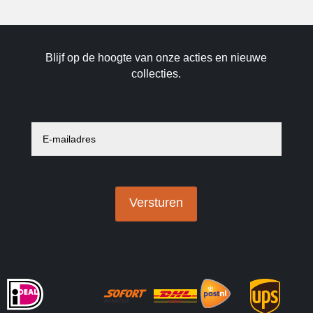
Blijf op de hoogte van onze acties en nieuwe
collecties.
E
-
m
a
i
l
a
Versturen
d
r
e
s
*